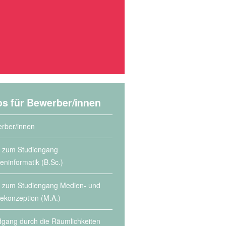
os für Bewerber/innen
rber/innen
s zum Studiengang
eninformatik (B.Sc.)
s zum Studiengang Medien- und
lekonzeption (M.A.)
gang durch die Räumlichkeiten