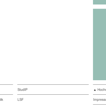
StudIP
▲ Hochs
ik
LSF
Impres