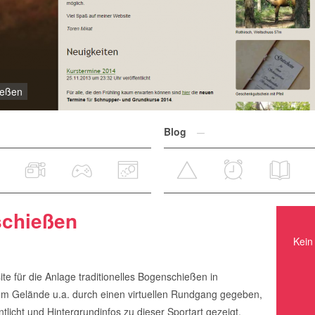
ießen
Blog
schießen
Kein Ereignis in nächster Zeit.
Kein 
 für die Anlage traditionelles Bogenschießen in
um Gelände u.a. durch einen virtuellen Rundgang gegeben,
tlicht und Hintergrundinfos zu dieser Sportart gezeigt.