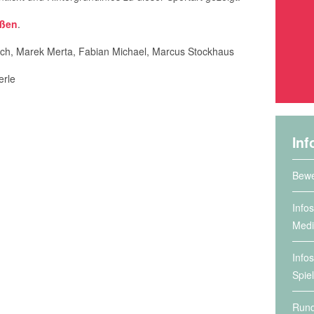
eßen
.
zsch, Marek Merta, Fabian Michael, Marcus Stockhaus
erle
Inf
Bewe
Info
Medi
Info
Spie
Rund