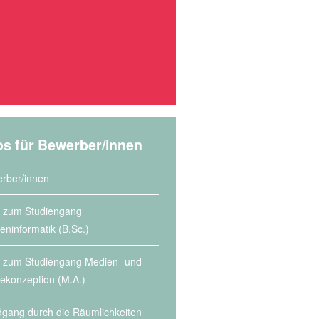
os für Bewerber/innen
rber/innen
s zum Studiengang
eninformatik (B.Sc.)
s zum Studiengang Medien- und
lekonzeption (M.A.)
gang durch die Räumlichkeiten