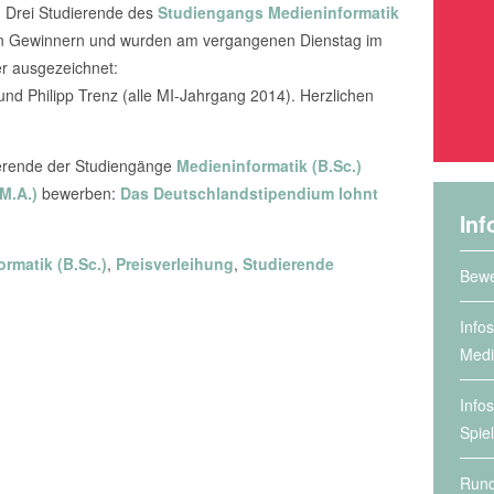
 Drei Studierende des
Studiengangs Medieninformatik
hen Gewinnern und wurden am vergangenen Dienstag im
er ausgezeichnet:
nd Philipp Trenz (alle MI-Jahrgang 2014). Herzlichen
ierende der Studiengänge
Medieninformatik (B.Sc.)
M.A.)
bewerben:
Das Deutschlandstipendium lohnt
Inf
rmatik (B.Sc.)
,
Preisverleihung
,
Studierende
Bewe
Info
Medi
Info
Spie
Rund