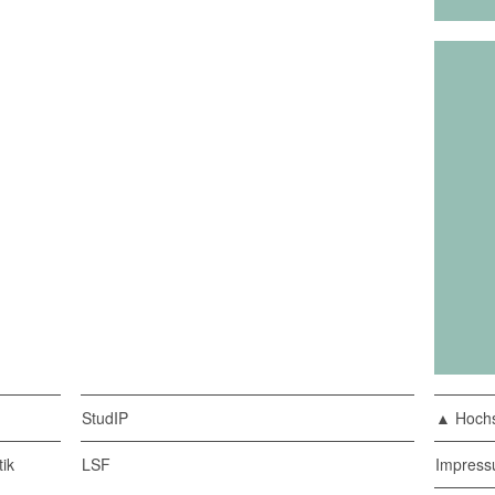
StudIP
▲ Hochs
ik
LSF
Impres