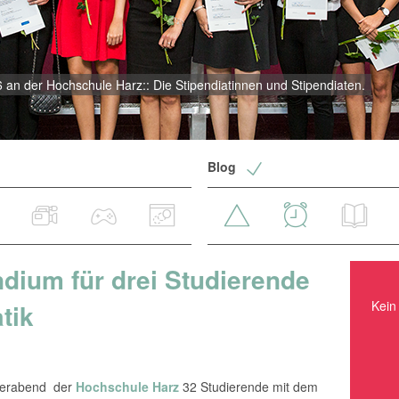
an der Hochschule Harz:: Die Stipendiatinnen und Stipendiaten.
Blog
dium für drei Studierende
Kein Ereignis in nächster Zeit.
Kein 
tik
fterabend der
Hochschule Harz
32 Studierende mit dem