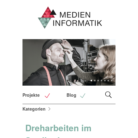
1
2
3
4
5
6
7
Projekte
Blog
Kategorien
Dreharbeiten im