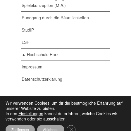
Spielekonzeption (M.A.)
Rundgang durch die Räumlichkeiten
StudIP
LSF
▲ Hochschule Harz
Impressum
Datenschutzerklärung
© 2026 Medieninformatik •
Ein Studiengang der
Wir verwenden Cookies, um dir die bestmögliche Erfahrung auf
▲ Hochschule Harz
• Powered by
Wordpress
•
unserer Website zu bieten.
Some icons by
Icons8
In den
Einstellungen
kannst du erfahren, welche Cookies wir
verwenden oder sie ausschalten.
GDPR Cookie-Banner schließen
Zustimmen
Ablehnen