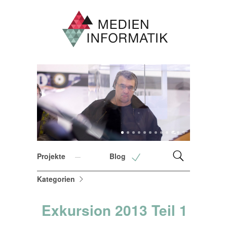
1
2
3
4
5
6
7
8
9
10
11
12
Projekte
Blog
Kategorien
Exkursion 2013 Teil 1