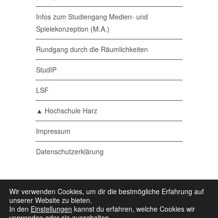
Infos zum Studiengang Medien- und
Spielekonzeption (M.A.)
Rundgang durch die Räumlichkeiten
StudIP
LSF
▲ Hochschule Harz
Impressum
Datenschutzerklärung
© 2026 Medieninformatik •
Ein Studiengang der
Wir verwenden Cookies, um dir die bestmögliche Erfahrung auf
▲ Hochschule Harz
• Powered by
Wordpress
•
unserer Website zu bieten.
Some icons by
Icons8
In den
Einstellungen
kannst du erfahren, welche Cookies wir
verwenden oder sie ausschalten.