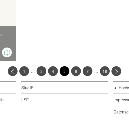
n zur ersten Woche des Studiums
…
…
1
3
4
5
6
7
16
StudIP
▲ Hochs
ik
LSF
Impres
Datensc