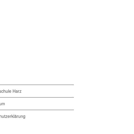
chule Harz
sum
hutzerklärung