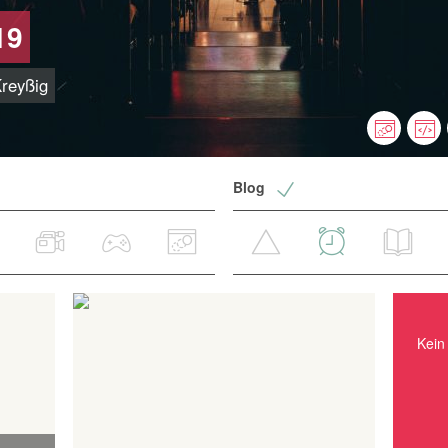
19
Kreyßig
Blog
Kein Ereignis in nächster Zeit.
Kein 