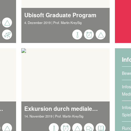
Ubisoft Graduate Program
4. Dezember 2019
| Prof. Martin Kreyßig
Inf
Bewe
Info
Medi
sstellung im Schiefen Haus
Exkursion durch mediale Landschaften
Info
Spie
14. November 2019
| Prof. Martin Kreyßig
Rund