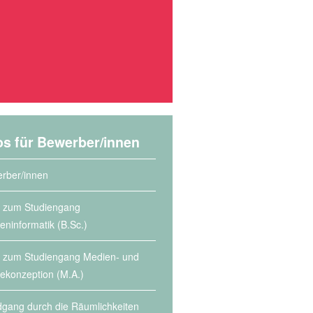
os für Bewerber/innen
rber/innen
s zum Studiengang
eninformatik (B.Sc.)
s zum Studiengang Medien- und
lekonzeption (M.A.)
gang durch die Räumlichkeiten