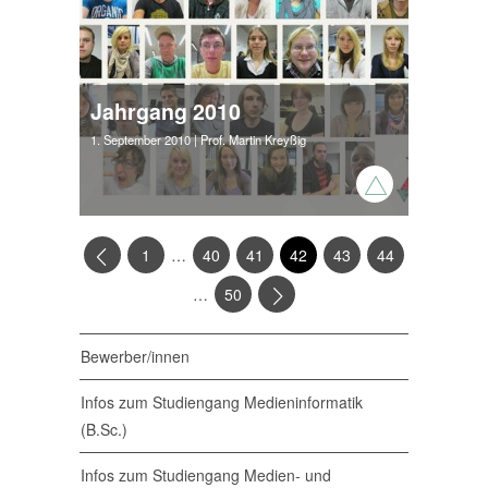
Jahrgang 2010
1. September 2010
| Prof. Martin Kreyßig
…
1
40
41
42
43
44
…
50
Bewerber/innen
Infos zum Studiengang Medieninformatik
(B.Sc.)
Infos zum Studiengang Medien- und