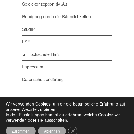
Spielekonzeption (M.A.)
Rundgang durch die Räumlichkeiten
StudIP
LSF
▲ Hochschule Harz
Impressum
Datenschutzerklärung
© 2026 Medieninformatik •
Ein Studiengang der
Wir verwenden Cookies, um dir die bestmögliche Erfahrung auf
▲ Hochschule Harz
• Powered by
Wordpress
•
unserer Website zu bieten.
Some icons by
Icons8
In den
Einstellungen
kannst du erfahren, welche Cookies wir
verwenden oder sie ausschalten.
GDPR Cookie-Banner schließen
Zustimmen
Ablehnen