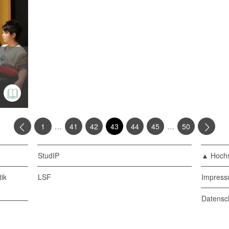
…
…
1
41
42
43
44
45
50
StudIP
▲ Hochs
ik
LSF
Impres
Datensc