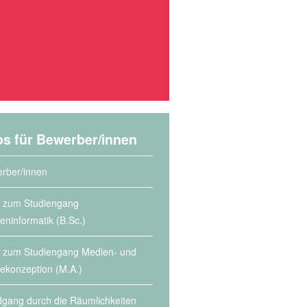
os für Bewerber/innen
rber/innen
s zum Studiengang
eninformatik (B.Sc.)
s zum Studiengang Medien- und
lekonzeption (M.A.)
gang durch die Räumlichkeiten