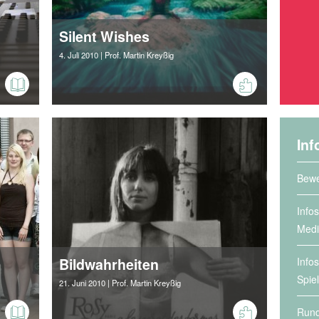
Silent Wishes
4. Juli 2010
| Prof. Martin Kreyßig
Inf
Bewe
Info
Medi
Bildwahrheiten
Info
Spie
21. Juni 2010
| Prof. Martin Kreyßig
Rund