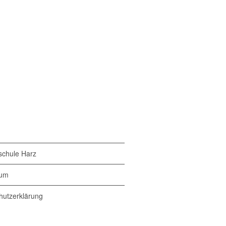
chule Harz
sum
hutzerklärung