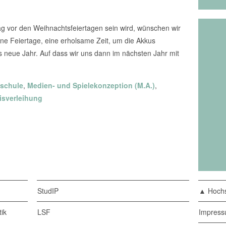
trag vor den Weihnachtsfeiertagen sein wird, wünschen wir
öne Feiertage, eine erholsame Zeit, um die Akkus
s neue Jahr. Auf dass wir uns dann im nächsten Jahr mit
schule
,
Medien- und Spielekonzeption (M.A.)
,
isverleihung
StudIP
▲ Hochs
ik
LSF
Impres