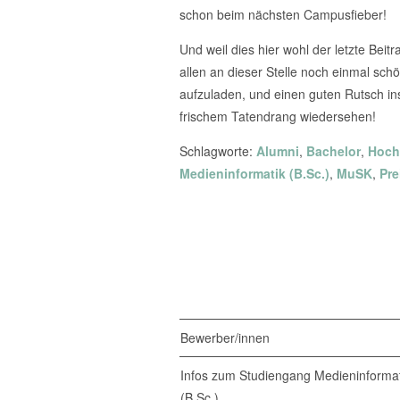
schon beim nächsten Campusfieber!
Und weil dies hier wohl der letzte Bei
allen an dieser Stelle noch einmal sch
aufzuladen, und einen guten Rutsch in
frischem Tatendrang wiedersehen!
Schlagworte:
Alumni
,
Bachelor
,
Hoch
Medieninformatik (B.Sc.)
,
MuSK
,
Pre
Bewerber/innen
Infos zum Studiengang Medieninformat
(B.Sc.)