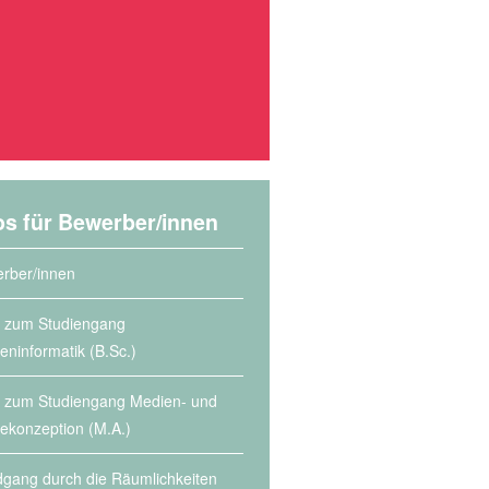
os für Bewerber/innen
rber/innen
s zum Studiengang
eninformatik (B.Sc.)
s zum Studiengang Medien- und
lekonzeption (M.A.)
gang durch die Räumlichkeiten