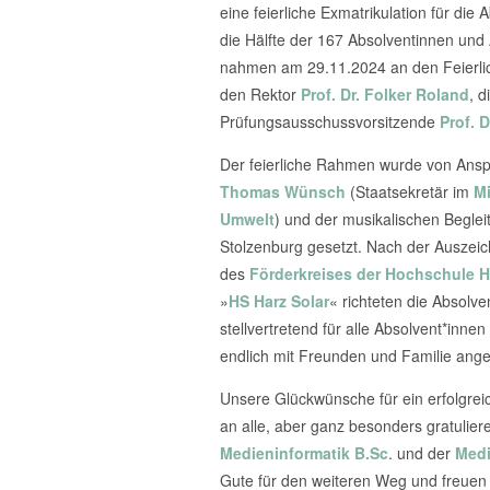
eine feierliche Exmatrikulation für di
die Hälfte der 167 Absolventinnen un
nahmen am 29.11.2024 an den Feierlic
den Rektor
Prof. Dr. Folker Roland
, d
Prüfungsausschussvorsitzende
Prof. 
Der feierliche Rahmen wurde von Ansp
Thomas Wünsch
(Staatsekretär im
Mi
Umwelt
) und der musikalischen Begle
Stolzenburg gesetzt. Nach der Auszei
des
Förderkreises der Hochschule H
»
HS Harz Solar
« richteten die Absolv
stellvertretend für alle Absolvent*inn
endlich mit Freunden und Familie ang
Unsere Glückwünsche für ein erfolgre
an alle, aber ganz besonders gratulier
Medieninformatik B.Sc
. und der
Medi
Gute für den weiteren Weg und freuen u