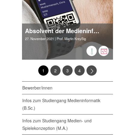
Absolvent der Medieninformatik entwickelt Good-Will Projekt „COVID Pass“
27. November 2021
| Prof. Martin Kreyßig
1
2
3
4
Bewerber/innen
Infos zum Studiengang Medieninformatik
(B.Sc.)
Infos zum Studiengang Medien- und
Spielekonzeption (M.A.)