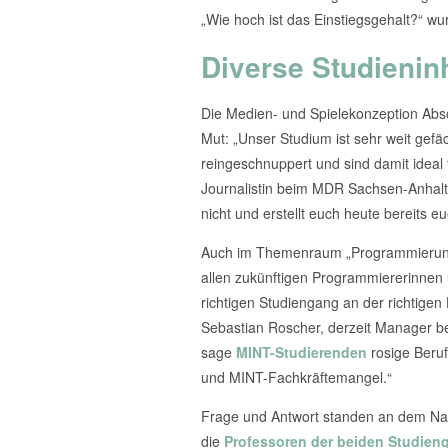
„Wie hoch ist das Einstiegsgehalt?“ wu
Diverse Studienin
Die Medien- und Spielekonzeption Abs
Mut: „Unser Studium ist sehr weit gef
reingeschnuppert und sind damit ideal fü
Journalistin beim MDR Sachsen-Anhalt t
nicht und erstellt euch heute bereits e
Auch im Themenraum „Programmierung“ 
allen zukünftigen Programmiererinnen 
richtigen Studiengang an der richtigen
Sebastian Roscher, derzeit Manager bei
sage
MINT-Studierenden
rosige Beruf
und MINT-Fachkräftemangel.“
Frage und Antwort standen an dem Nac
die
Professoren der beiden Studien