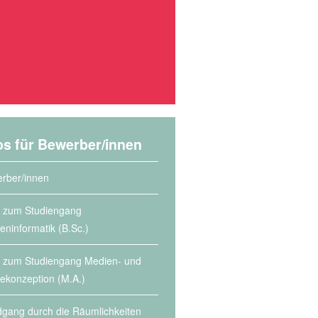
os für Bewerber/innen
rber/innen
s zum Studiengang
eninformatik (B.Sc.)
s zum Studiengang Medien- und
lekonzeption (M.A.)
gang durch die Räumlichkeiten