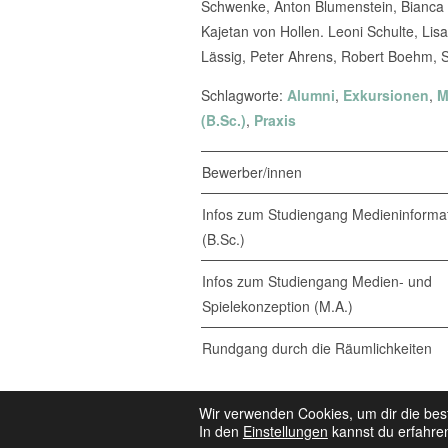
Schwenke, Anton Blumenstein, Bianca 
Kajetan von Hollen. Leoni Schulte, Lisa
Lässig, Peter Ahrens, Robert Boehm, 
Schlagworte:
Alumni
,
Exkursionen
,
M
(B.Sc.)
,
Praxis
Bewerber/innen
Infos zum Studiengang Medieninformat
(B.Sc.)
Infos zum Studiengang Medien- und
Spielekonzeption (M.A.)
Rundgang durch die Räumlichkeiten
© 2026 Medieninformatik •
Ein Studiengang der ▲ H
Wir verwenden Cookies, um dir die bes
In den
Einstellungen
kannst du erfahren