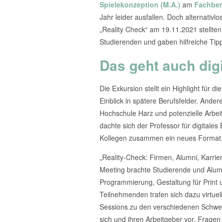
Spielekonzeption (M.A.)
am
Fachber
Jahr leider ausfallen. Doch alternativl
„Reality Check“ am 19.11.2021 stellte
Studierenden und gaben hilfreiche Tipp
Das geht auch digi
Die Exkursion stellt ein Highlight für d
Einblick in spätere Berufsfelder. Ande
Hochschule Harz und potenzielle Arbe
dachte sich der Professor für digitales
Kollegen zusammen ein neues Format
„Reality-Check: Firmen, Alumni, Karrie
Meeting brachte Studierende und Alumn
Programmierung, Gestaltung für Prin
Teilnehmenden trafen sich dazu virtuel
Sessions zu den verschiedenen Schwerp
sich und ihren Arbeitgeber vor. Fragen