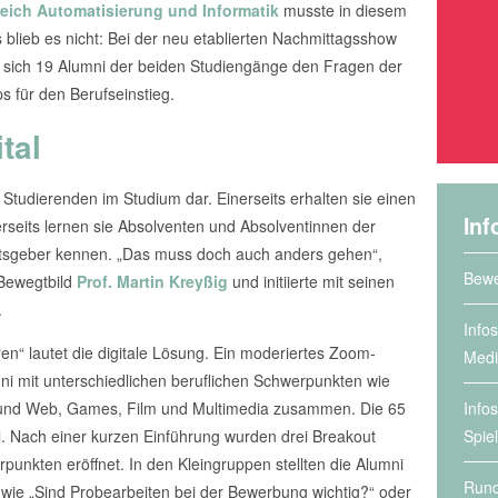
eich Automatisierung und Informatik
musste in diesem
os blieb es nicht: Bei der neu etablierten Nachmittagsshow
n sich 19 Alumni der beiden Studiengänge den Fragen der
s für den Berufseinstieg.
tal
ie Studierenden im Studium dar. Einerseits erhalten sie einen
Inf
rerseits lernen sie Absolventen und Absolventinnen der
itsgeber kennen. „Das muss doch auch anders gehen“,
Bewe
 Bewegtbild
Prof. Martin Kreyßig
und initiierte mit seinen
.
Info
ren“ lautet die digitale Lösung. Ein moderiertes Zoom-
Medi
i mit unterschiedlichen beruflichen Schwerpunkten wie
Info
t und Web, Games, Film und Multimedia zusammen. Die 65
Spie
l. Nach einer kurzen Einführung wurden drei Breakout
unkten eröffnet. In den Kleingruppen stellten die Alumni
Rund
 wie „Sind Probearbeiten bei der Bewerbung wichtig?“ oder