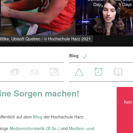
Wittke, Ubisoft Quebec / © Hochschule Harz 2021
Blog
eine Sorgen machen!
Kein Ereignis in nächster Zeit.
Kein 
ffentlich auf dem
Blog
der Hochschule Harz:
gänge
Medieninformatik (B.Sc.)
und
Medien- und