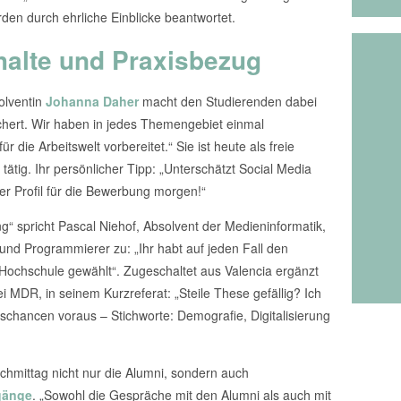
rden durch ehrliche Einblicke beantwortet.
halte und Praxisbezug
olventin
Johanna Daher
macht den Studierenden dabei
ächert. Wir haben in jedes Themengebiet einmal
r die Arbeitswelt vorbereitet.“ Sie ist heute als freie
ätig. Ihr persönlicher Tipp: „Unterschätzt Social Media
uer Profil für die Bewerbung morgen!“
spricht Pascal Niehof, Absolvent der Medieninformatik,
und Programmierer zu: „Ihr habt auf jeden Fall den
 Hochschule gewählt“. Zugeschaltet aus Valencia ergänzt
 MDR, in seinem Kurzreferat: „Steile These gefällig? Ich
schancen voraus – Stichworte: Demografie, Digitalisierung
hmittag nicht nur die Alumni, sondern auch
gänge
. „Sowohl die Gespräche mit den Alumni als auch mit