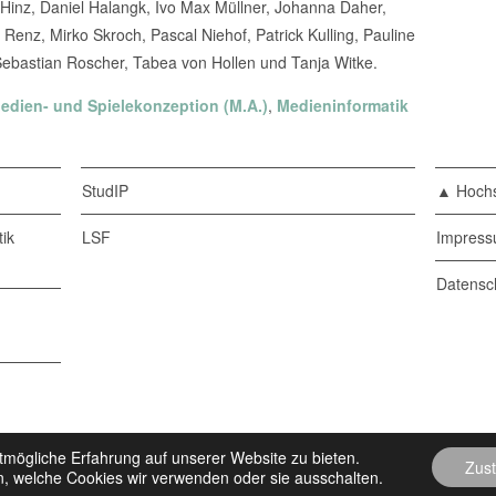
Hinz, Daniel Halangk, Ivo Max Müllner, Johanna Daher,
 Renz, Mirko Skroch, Pascal Niehof, Patrick Kulling, Pauline
Sebastian Roscher, Tabea von Hollen und Tanja Witke.
edien- und Spielekonzeption (M.A.)
,
Medieninformatik
StudIP
▲ Hochs
ik
LSF
Impres
Datensc
ochschule Harz
• Powered by
Wordpress
• Some icons by
Icons8
tmögliche Erfahrung auf unserer Website zu bieten.
Zus
, welche Cookies wir verwenden oder sie ausschalten.