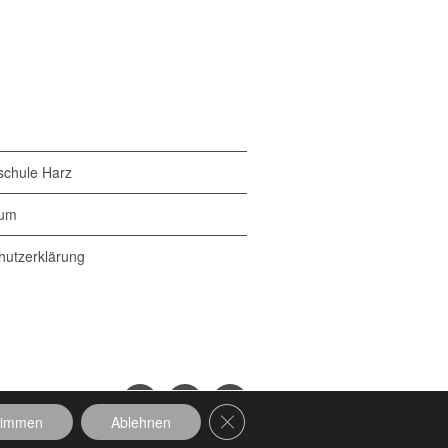
chule Harz
sum
hutzerklärung
GDPR Cookie-Banner schließen
timmen
Ablehnen