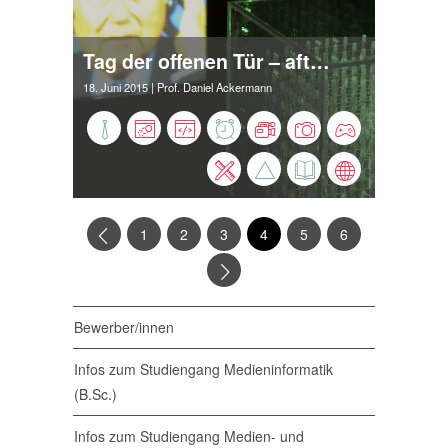
Tag der offenen Tür – aftermath
18. Juni 2015
| Prof. Daniel Ackermann
1
2
3
4
5
6
Bewerber/innen
Infos zum Studiengang Medieninformatik
(B.Sc.)
Infos zum Studiengang Medien- und