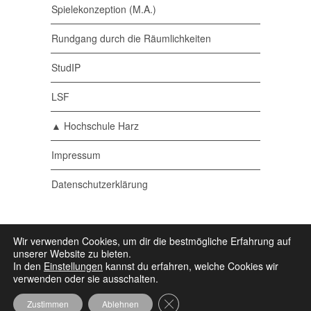
Spielekonzeption (M.A.)
Rundgang durch die Räumlichkeiten
StudIP
LSF
▲ Hochschule Harz
Impressum
Datenschutzerklärung
© 2026 Medieninformatik •
Ein Studiengang der
Wir verwenden Cookies, um dir die bestmögliche Erfahrung auf
▲ Hochschule Harz
• Powered by
Wordpress
•
unserer Website zu bieten.
Some icons by
Icons8
In den
Einstellungen
kannst du erfahren, welche Cookies wir
verwenden oder sie ausschalten.
GDPR Cookie-Banner schließen
Zustimmen
Ablehnen