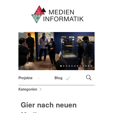
1
2
3
4
5
6
7
8
9
10
11
12
Projekte
Blog
Kategorien
Gier nach neuen