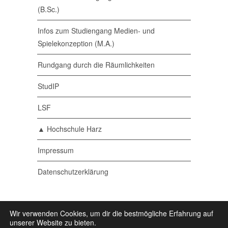
(B.Sc.)
Infos zum Studiengang Medien- und
Spielekonzeption (M.A.)
Rundgang durch die Räumlichkeiten
StudIP
LSF
▲ Hochschule Harz
Impressum
Datenschutzerklärung
© 2026 Medieninformatik •
Ein Studiengang der
Wir verwenden Cookies, um dir die bestmögliche Erfahrung auf
▲ Hochschule Harz
• Powered by
Wordpress
•
unserer Website zu bieten.