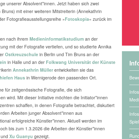
ge unserer Absolvent*innen. Jetzt haben sich zwei
runs) mit einer weiteren Mitstreiterin (Annekathrin
er Fotografieausstellungsreihe »
Fotoskopia
« zurück im
ten nach ihrem
Medieninformatikstudium
an der
ng mit der Fotografie vertiefen, und so studierte Annika
der
Ostkreuzschule
in Berlin und Tim Bruns an der
Inf
ein
in Halle und an der
Folkwang Universität der Künste
rikerin
Annekathrin Müller
entwickelten sie das
Bewe
hiefen Haus
in Wernigerode den passenden Ort.
he für zeitgenössische Fotografie, die sich
Info
wird. Mit dieser Initiative möchten die Initiator*innen
Medi
tren schaffen, in denen Fotografie betrachtet, diskutiert
erden Arbeiten junger Absolvent*innen aus
Info
onal erfolgreiche Künstler*innen. Aktuell werden im
Spie
och bis zum 1.3.2026 die Arbeiten der Künstler*innen
Rund
und
Xu Guanyu
gezeigt.