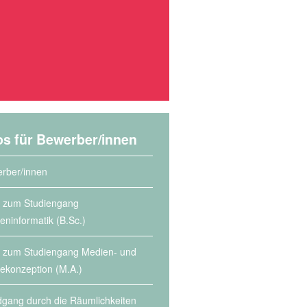
os für Bewerber/innen
rber/innen
s zum Studiengang
eninformatik (B.Sc.)
s zum Studiengang Medien- und
lekonzeption (M.A.)
gang durch die Räumlichkeiten