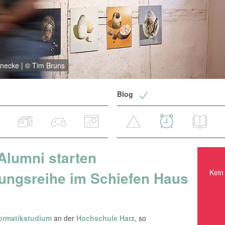
inecke | © Tim Bruns
Blog
Alumni starten
Kein Ereignis in nächster Zeit.
Kein 
lungsreihe im Schiefen Haus
ormatikstudium
an der
Hochschule Harz
, so