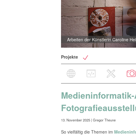
Die Initiator*innen Annekathrin Müller, Annika Spereiter und Tim Bruns mit zwei der ausstellenden Künstler*innen Tabea Borchardt und Caroline Heinecke | © Tim Bruns
Arbeiten der Künstlerin Caroline He
Projekte
Medieninformatik-
Fotografieausstel
13. November 2025
| Gregor Theune
So vielfältig die Themen im
Medieninf