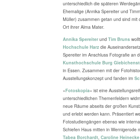
unterschiedlich die späteren Werdegän
Ehemalige (Annika Spereiter und Timm B
Müller) zusammen getan und sind mit d
Ort ihrer Alma Mater.
Annika Spereiter
und
Tim Bruns
woll
Hochschule Harz
die Auseinandersetzu
Spereiter im Anschluss Fotografie an 
Kunsthochschule Burg Giebichenst
in Essen. Zusammen mit der Fotohisto
Ausstellungskonzept und fanden im
Sc
»
Fotoskopia
« ist eine Ausstellungsrei
unterschiedlichen Themenfeldern widmen 
neue Räume abseits der großen Kunstzen
und erlebt werden kann. Präsentiert w
Fotostudiengängen ebenso wie internati
Schiefen Haus mitten in Wernigerode n
Tabea Borchardt
,
Caroline Heinecke