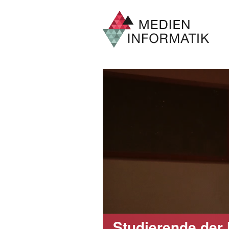
z,
Studierende der 