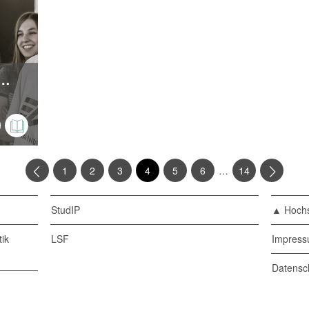
en im Studio der Hochschule Harz
…
1
2
3
4
5
6
14
StudIP
▲ Hochs
ik
LSF
Impres
Datensc