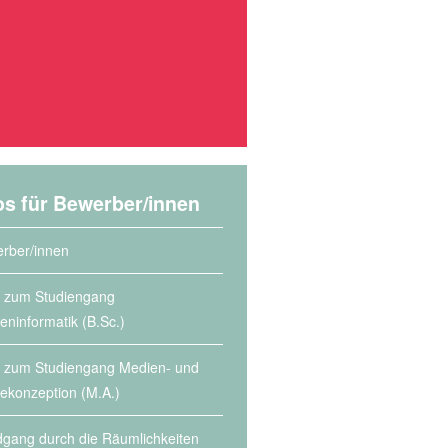
os für Bewerber/innen
rber/innen
s zum Studiengang
eninformatik (B.Sc.)
s zum Studiengang Medien- und
lekonzeption (M.A.)
gang durch die Räumlichkeiten