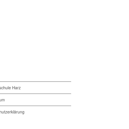
chule Harz
sum
hutzerklärung