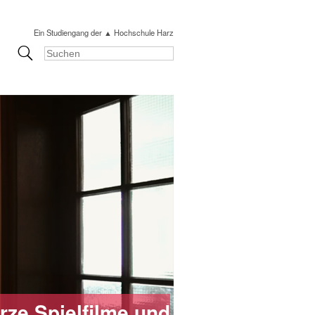
Ein Studiengang der ▲ Hochschule Harz
rze Spielfilme und