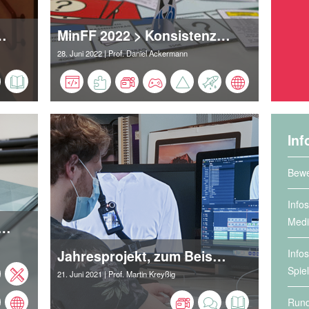
tieren kurze Spielfilme und Animationen
MinFF 2022 > Konsistenz/Inzidenz > Aftermath
28. Juni 2022
| Prof. Daniel Ackermann
Inf
Bewe
Info
Medi
 – Tag der offenen Tür, Hochschule Harz, Wernigerode
Jahresprojekt, zum Beispiel Produktfilm
Info
Spie
21. Juni 2021
| Prof. Martin Kreyßig
Rund